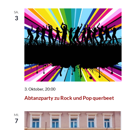
SA.
3
3. Oktober, 20:00
Abtanzparty zu Rock und Pop querbeet
MI.
7