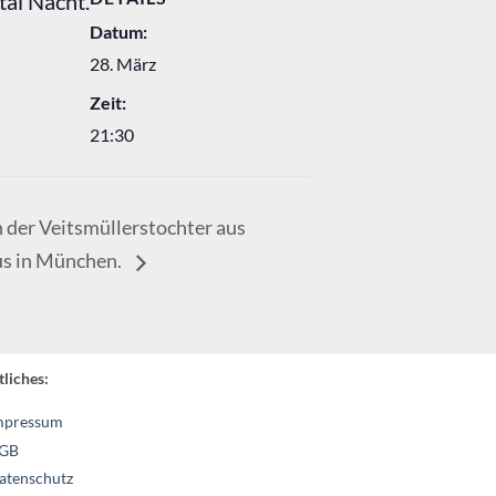
tal Nacht.
Datum:
28. März
Zeit:
21:30
 der Veitsmüllerstochter aus
us in München.
liches:
mpressum
GB
atenschutz