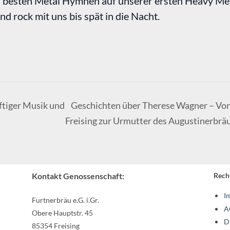
nd besten Metal Hymnen auf unserer ersten Heavy Me
nd rock mit uns bis spät in die Nacht.
ftiger Musik und
Geschichten über Therese Wagner – Von
Freising zur Urmutter des Augustinerbrä
Kontakt Genossenschaft:
Recht
I
Furtnerbräu e.G. i.Gr.
A
Obere Hauptstr. 45
D
85354 Freising