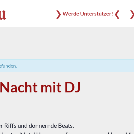
❯
❮
Werde Unterstützer!
gefunden.
Nacht mit DJ
ter Riffs und donnernde Beats.